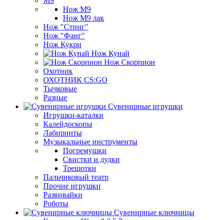
М9
Нож М9
Нож М9 лак
Нож "Стинг"
Нож "Фанг"
Нож Кукри
Нож Кунай
Нож Скорпион
Охотник
ОХОТНИК CS:GO
Тычковые
Разные
Сувенирные игрушки
Игрушки-каталки
Калейдоскопы
Лабиринты
Музыкальные инструменты
Погремушки
Свистки и дудки
Трещотки
Пальчиковый театр
Прочие игрушки
Развивайки
Роботы
Сувенирные ключницы