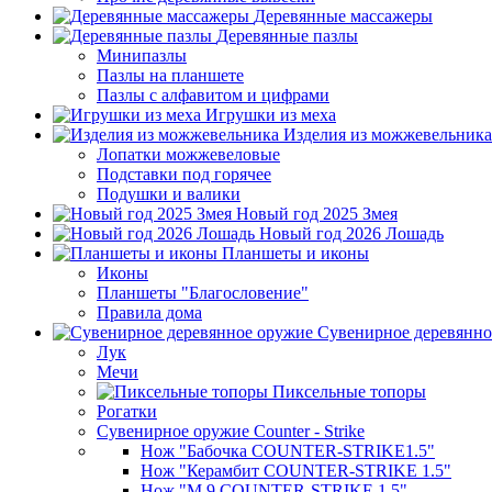
Деревянные массажеры
Деревянные пазлы
Минипазлы
Пазлы на планшете
Пазлы с алфавитом и цифрами
Игрушки из меха
Изделия из можжевельника
Лопатки можжевеловые
Подставки под горячее
Подушки и валики
Новый год 2025 Змея
Новый год 2026 Лошадь
Планшеты и иконы
Иконы
Планшеты "Благословение"
Правила дома
Сувенирное деревянно
Лук
Мечи
Пиксельные топоры
Рогатки
Сувенирное оружие Counter - Strike
Нож "Бабочка COUNTER-STRIKE1.5"
Нож "Керамбит COUNTER-STRIKE 1.5"
Нож "М 9 COUNTER-STRIKE 1.5"