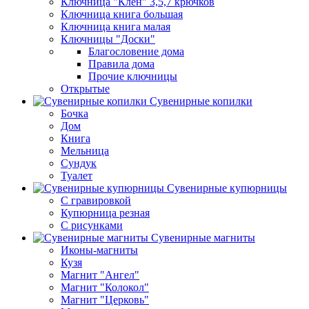
Ключница "Клен" 3,5,7 крючков
Ключница книга большая
Ключница книга малая
Ключницы "Доски"
Благословение дома
Правила дома
Прочие ключницы
Открытые
Сувенирные копилки
Бочка
Дом
Книга
Мельница
Сундук
Туалет
Сувенирные купюрницы
C гравировкой
Купюрница резная
С рисунками
Сувенирные магниты
Иконы-магниты
Кузя
Магнит "Ангел"
Магнит "Колокол"
Магнит "Церковь"