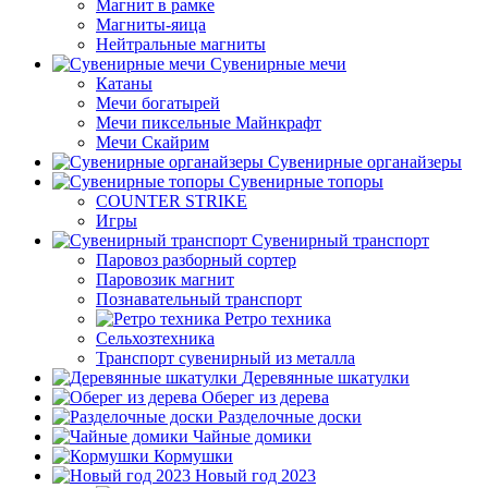
Магнит в рамке
Магниты-яица
Нейтральные магниты
Сувенирные мечи
Катаны
Мечи богатырей
Мечи пиксельные Майнкрафт
Мечи Скайрим
Сувенирные органайзеры
Сувенирные топоры
COUNTER STRIKE
Игры
Сувенирный транспорт
Паровоз разборный сортер
Паровозик магнит
Познавательный транспорт
Ретро техника
Сельхозтехника
Транспорт сувенирный из металла
Деревянные шкатулки
Оберег из дерева
Разделочные доски
Чайные домики
Кормушки
Новый год 2023