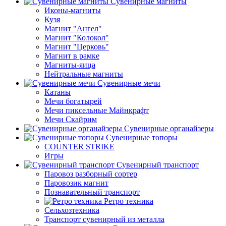
Сувенирные магниты
Иконы-магниты
Кузя
Магнит "Ангел"
Магнит "Колокол"
Магнит "Церковь"
Магнит в рамке
Магниты-яица
Нейтральные магниты
Сувенирные мечи
Катаны
Мечи богатырей
Мечи пиксельные Майнкрафт
Мечи Скайрим
Сувенирные органайзеры
Сувенирные топоры
COUNTER STRIKE
Игры
Сувенирный транспорт
Паровоз разборный сортер
Паровозик магнит
Познавательный транспорт
Ретро техника
Сельхозтехника
Транспорт сувенирный из металла