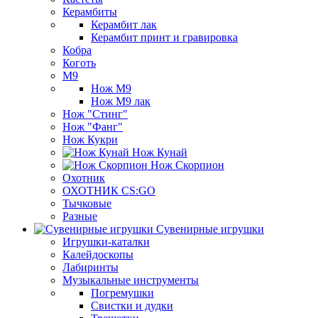
Керамбиты
Керамбит лак
Керамбит принт и гравировка
Кобра
Коготь
М9
Нож М9
Нож М9 лак
Нож "Стинг"
Нож "Фанг"
Нож Кукри
Нож Кунай
Нож Скорпион
Охотник
ОХОТНИК CS:GO
Тычковые
Разные
Сувенирные игрушки
Игрушки-каталки
Калейдоскопы
Лабиринты
Музыкальные инструменты
Погремушки
Свистки и дудки