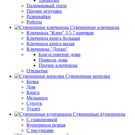
Трещотки
Пальчиковый театр
Прочие игрушки
Развивайки
Роботы
Сувенирные ключницы
Ключница "Клен" 3,5,7 крючков
Ключница книга большая
Ключница книга малая
Ключницы "Доски"
Благословение дома
Правила дома
Прочие ключницы
Открытые
Сувенирные копилки
Бочка
Дом
Книга
Мельница
Сундук
Туалет
Сувенирные купюрницы
C гравировкой
Купюрница резная
С рисунками