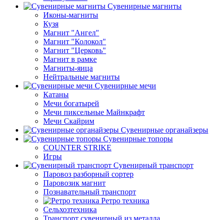
Сувенирные магниты
Иконы-магниты
Кузя
Магнит "Ангел"
Магнит "Колокол"
Магнит "Церковь"
Магнит в рамке
Магниты-яица
Нейтральные магниты
Сувенирные мечи
Катаны
Мечи богатырей
Мечи пиксельные Майнкрафт
Мечи Скайрим
Сувенирные органайзеры
Сувенирные топоры
COUNTER STRIKE
Игры
Сувенирный транспорт
Паровоз разборный сортер
Паровозик магнит
Познавательный транспорт
Ретро техника
Сельхозтехника
Транспорт сувенирный из металла