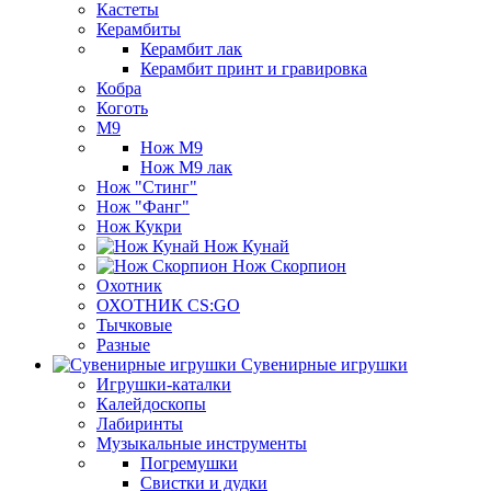
Кастеты
Керамбиты
Керамбит лак
Керамбит принт и гравировка
Кобра
Коготь
М9
Нож М9
Нож М9 лак
Нож "Стинг"
Нож "Фанг"
Нож Кукри
Нож Кунай
Нож Скорпион
Охотник
ОХОТНИК CS:GO
Тычковые
Разные
Сувенирные игрушки
Игрушки-каталки
Калейдоскопы
Лабиринты
Музыкальные инструменты
Погремушки
Свистки и дудки