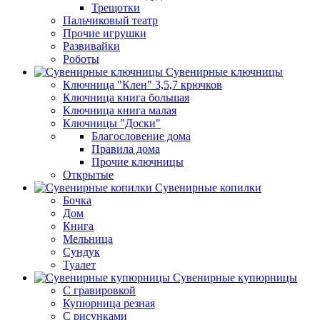
Трещотки
Пальчиковый театр
Прочие игрушки
Развивайки
Роботы
Сувенирные ключницы
Ключница "Клен" 3,5,7 крючков
Ключница книга большая
Ключница книга малая
Ключницы "Доски"
Благословение дома
Правила дома
Прочие ключницы
Открытые
Сувенирные копилки
Бочка
Дом
Книга
Мельница
Сундук
Туалет
Сувенирные купюрницы
C гравировкой
Купюрница резная
С рисунками