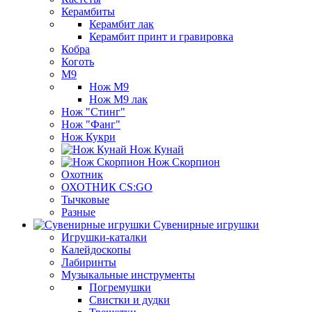
Керамбиты
Керамбит лак
Керамбит принт и гравировка
Кобра
Коготь
М9
Нож М9
Нож М9 лак
Нож "Стинг"
Нож "Фанг"
Нож Кукри
Нож Кунай
Нож Скорпион
Охотник
ОХОТНИК CS:GO
Тычковые
Разные
Сувенирные игрушки
Игрушки-каталки
Калейдоскопы
Лабиринты
Музыкальные инструменты
Погремушки
Свистки и дудки