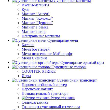
Сувенирные магниты
Иконы-магниты
Кузя
Магнит "Ангел"
Магнит "Колокол"
Магнит "Церковь"
Магнит в рамке
Магниты-яица
Нейтральные магниты
Сувенирные мечи
Катаны
Мечи богатырей
Мечи пиксельные Майнкрафт
Мечи Скайрим
Сувенирные органайзеры
Сувенирные топоры
COUNTER STRIKE
Игры
Сувенирный транспорт
Паровоз разборный сортер
Паровозик магнит
Познавательный транспорт
Ретро техника
Сельхозтехника
Транспорт сувенирный из металла