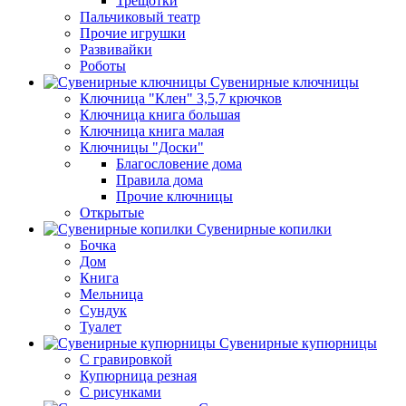
Трещотки
Пальчиковый театр
Прочие игрушки
Развивайки
Роботы
Сувенирные ключницы
Ключница "Клен" 3,5,7 крючков
Ключница книга большая
Ключница книга малая
Ключницы "Доски"
Благословение дома
Правила дома
Прочие ключницы
Открытые
Сувенирные копилки
Бочка
Дом
Книга
Мельница
Сундук
Туалет
Сувенирные купюрницы
C гравировкой
Купюрница резная
С рисунками